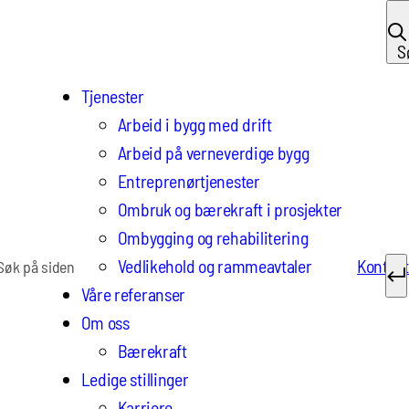
S
Tjenester
Arbeid i bygg med drift
Arbeid på verneverdige bygg
Entreprenørtjenester
Ombruk og bærekraft i prosjekter
Ombygging og rehabilitering
ter:
Vedlikehold og rammeavtaler
Kontakt
Våre referanser
Om oss
Bærekraft
Ledige stillinger
Karriere