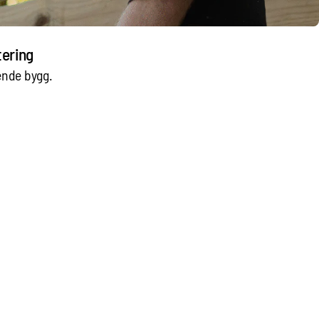
tering
ende bygg.