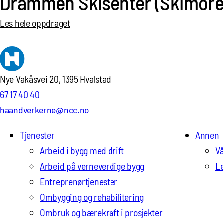
Drammen Skisenter (Skimor
Les hele oppdraget
Nye Vakåsvei 20, 1395 Hvalstad
67 17 40 40
haandverkerne@ncc.no
Tjenester
Annen
Arbeid i bygg med drift
Vå
Arbeid på verneverdige bygg
Le
Entreprenørtjenester
Ombygging og rehabilitering
Ombruk og bærekraft i prosjekter