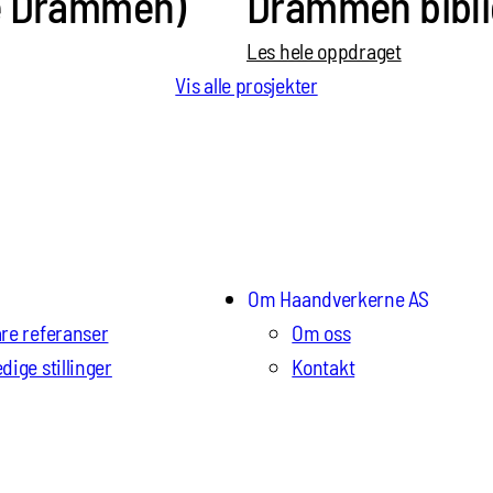
e Drammen)
Drammen bibli
Les hele oppdraget
Vis alle prosjekter
Om Haandverkerne AS
re referanser
Om oss
dige stillinger
Kontakt