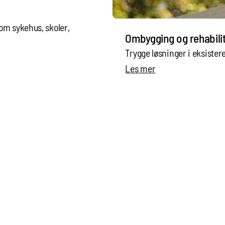
som sykehus, skoler,
Ombygging og rehabili
Trygge løsninger i eksister
Les mer