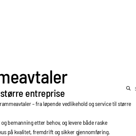
meavtaler
Søk et
l større entreprise
mmeavtaler – fra løpende vedlikehold og service til større
et og bemanning etter behov, og levere både raske
 på kvalitet, fremdrift og sikker gjennomføring.