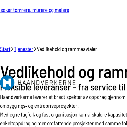
Hopp til innhold
 søker tømrere, murere og malere
Start
Tjenester
Vedlikehold og rammeavtaler
Vedlikehold og ram
Fleksible leveranser – fra service ti
Haandverkerne leverer et bredt spekter av oppdrag gjennom ra
ombyggings‑ og entrepriseprosjekter.
Med egne fagfolk og fast organisasjon kan vi skalere kapasit
enkeltoppdrag og mer omfattende prosjekter med samme fokus