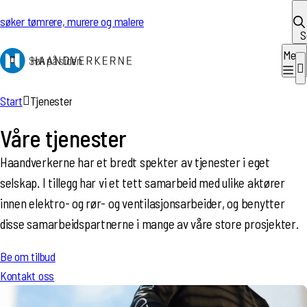
Hopp til innhold
 søker tømrere, murere og malere
S
Meny
Søk etter:
Start
Tjenester
Våre tjenester
Haandverkerne har et bredt spekter av tjenester i eget
selskap. I tillegg har vi et tett samarbeid med ulike aktører
innen elektro- og rør- og ventilasjonsarbeider, og benytter
disse samarbeidspartnerne i mange av våre store prosjekter.
Be om tilbud
Kontakt oss