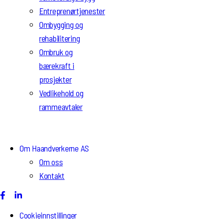
Entreprenørtjenester
Ombygging og
rehabilitering
Ombruk og
bærekraft i
prosjekter
Vedlikehold og
rammeavtaler
Om Haandverkerne AS
Om oss
Kontakt
Cookieinnstillinger