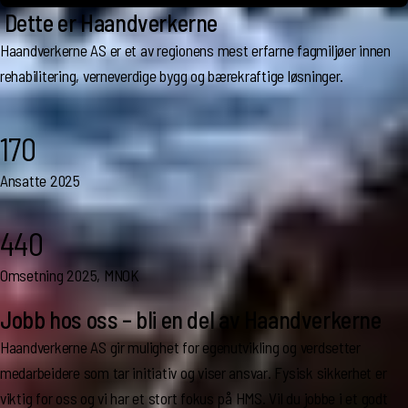
Dette er Haandverkerne
Haandverkerne AS er et av regionens mest erfarne fagmiljøer innen
rehabilitering, verneverdige bygg og bærekraftige løsninger.
170
Ansatte 2025
440
Omsetning 2025, MNOK
Jobb hos oss – bli en del av Haandverkerne
Haandverkerne AS gir mulighet for egenutvikling og verdsetter
medarbeidere som tar initiativ og viser ansvar. Fysisk sikkerhet er
viktig for oss og vi har et stort fokus på HMS. Vil du jobbe i et godt