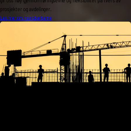
gir oss høy gjennomføringsevne og fleksibilitet på tvers av
prosjekter og avdelinger.
Les mer om Haandverkerne