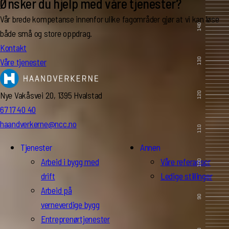
Ønsker du hjelp med våre tjenester?
Vår brede kompetanse innenfor ulike fagområder gjør at vi kan løse
både små og store oppdrag.
Kontakt
Våre tjenester
Nye Vakåsvei 20, 1395 Hvalstad
67 17 40 40
haandverkerne@ncc.no
Tjenester
Annen
Arbeid i bygg med
Våre referanser
drift
Ledige stillinger
Arbeid på
verneverdige bygg
Entreprenørtjenester