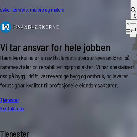
Hopp til innhold
 søker tømrere, murere og malere
S
Meny
Søk etter:
Vi tar ansvar for hele jobben
Haandverkerne er en av Østlandets største leverandører på
rammeavtaler og rehabiliteringsprosjekter. Vi har spesialisert
oss på bygg i drift, verneverdige bygg og ombruk, og leverer
forutsigbar kvalitet til profesjonelle eiendomsaktører.
Tjenester
Kontakt oss
Tjenester