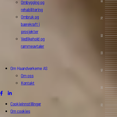
Ombygging og
rehabilitering
Ombruk og
bærekraft i
prosjekter
Vedlikehold og
rammeavtaler
Om Haandverkerne AS
Om oss
Kontakt
Cookieinnstillinger
Om cookies