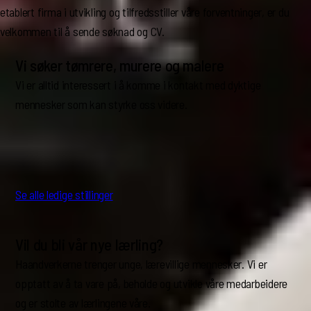
etablert firma i utvikling og tilfredsstiller våre forventninger, er du
velkommen til å sende søknad og CV.
Vi søker tømrere, murere og malere
Vi er alltid interessert i å komme i kontakt med dyktige
mennesker som kan styrke oss videre.
Se alle ledige stillinger
Vil du bli vår nye lærling?
Haandverkerne trenger unge, lærevillige mennesker. Vi er
opptatt av å ta vare på, beholde og utvikle våre medarbeidere
og er stolte av lærlingene våre.