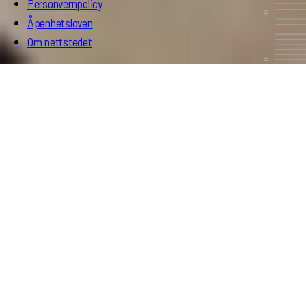
Personvernpolicy
Åpenhetsloven
Om nettstedet