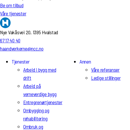
Be om tilbud
Våre tjenester
Nye Vakåsvei 20, 1395 Hvalstad
67 17 40 40
haandverkerne@ncc.no
Tjenester
Annen
Arbeid i bygg med
Våre referanser
drift
Ledige stillinger
Arbeid på
verneverdige bygg
Entreprenørtjenester
Ombygging og
rehabilitering
Ombruk og