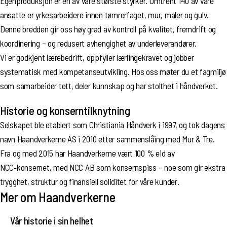
Egenproduksjon er en av våre største styrker. Omtrent 140 av våre
ansatte er yrkesarbeidere innen tømrerfaget, mur, maler og gulv.
Denne bredden gir oss høy grad av kontroll på kvalitet, fremdrift og
koordinering – og redusert avhengighet av underleverandører.
Vi er godkjent lærebedrift, oppfyller lærlingekravet og jobber
systematisk med kompetanseutvikling. Hos oss møter du et fagmiljø
som samarbeider tett, deler kunnskap og har stolthet i håndverket.
Historie og konserntilknytning
Selskapet ble etablert som Christiania Håndverk i 1997, og tok dagens
navn Haandverkerne AS i 2010 etter sammenslåing med Mur & Tre.
Fra og med 2015 har Haandverkerne vært 100 % eid av
NCC‑konsernet, med NCC AB som konsernspiss – noe som gir ekstra
trygghet, struktur og finansiell soliditet for våre kunder.
Mer om Haandverkerne
Vår historie i sin helhet