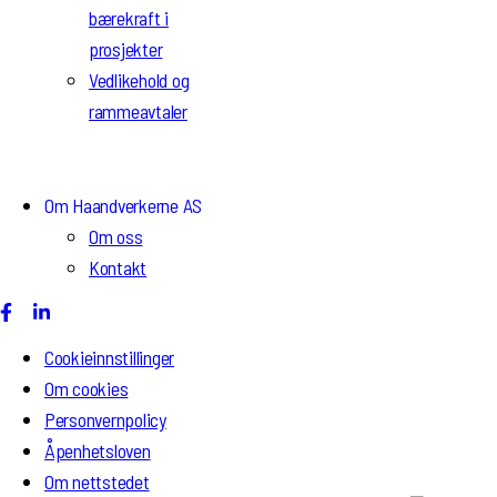
bærekraft i
prosjekter
Vedlikehold og
rammeavtaler
Om Haandverkerne AS
Om oss
Kontakt
Cookieinnstillinger
Om cookies
Personvernpolicy
Åpenhetsloven
Om nettstedet