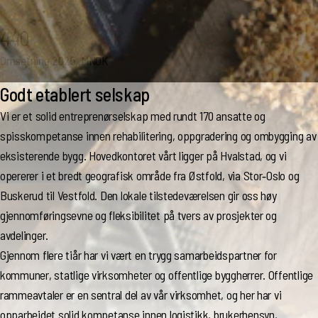
440
Omsetning 2025, MNOK
Godt etablert selskap
Vi er et solid entreprenørselskap med rundt 170 ansatte og
spisskompetanse innen rehabilitering, oppgradering og ombygging av
eksisterende bygg. Hovedkontoret vårt ligger på Hvalstad, og vi
opererer i et bredt geografisk område fra Østfold, via Stor‑Oslo og
Buskerud til Vestfold. Den lokale tilstedeværelsen gir oss høy
gjennomføringsevne og fleksibilitet på tvers av prosjekter og
avdelinger.
Gjennom flere tiår har vi vært en trygg samarbeidspartner for
kommuner, statlige virksomheter og offentlige byggherrer. Offentlige
rammeavtaler er en sentral del av vår virksomhet, og her har vi
opparbeidet solid kompetanse innen logistikk, brukerhensyn,