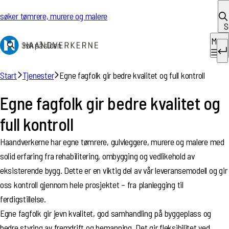
Hopp til innhold
 søker tømrere, murere og malere
S
Meny
Søk etter:
Start
Tjenester
Egne fagfolk gir bedre kvalitet og full kontroll
Egne fagfolk gir bedre kvalitet og
full kontroll
Haandverkerne har egne tømrere, gulvleggere, murere og malere med
solid erfaring fra rehabilitering, ombygging og vedlikehold av
eksisterende bygg. Dette er en viktig del av vår leveransemodell og gir
oss kontroll gjennom hele prosjektet – fra planlegging til
ferdigstillelse.
Egne fagfolk gir jevn kvalitet, god samhandling på byggeplass og
bedre styring av fremdrift og bemanning. Det gir fleksibilitet ved