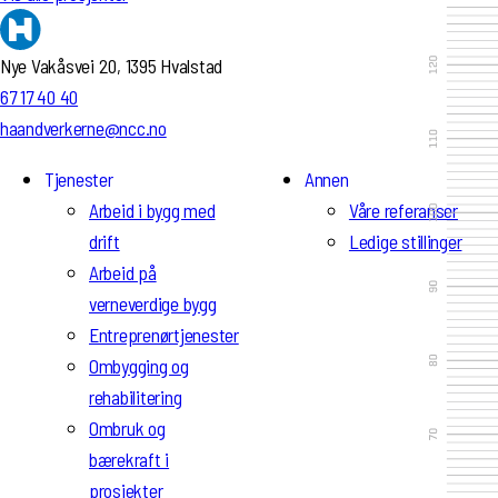
Nye Vakåsvei 20, 1395 Hvalstad
67 17 40 40
haandverkerne@ncc.no
Tjenester
Annen
Arbeid i bygg med
Våre referanser
drift
Ledige stillinger
Arbeid på
verneverdige bygg
Entreprenørtjenester
Ombygging og
rehabilitering
Ombruk og
bærekraft i
prosjekter