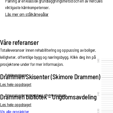
Pålning är en klassisk grundläggningsmetod och en av Hercules
viktigaste kärnkompetenser.
Läs mer om stålkärnepålar
Våre referanser
Totalleveranser innen rehabilitering og oppussing av boliger,
leiligheter, offentlige bygg og næringsbygg. Klikk deg inn på
prosjektene under for mer informasjon.
Publikumsbygg
Drammen Skisenter (Skimore Drammen)
Les hele oppdraget
Omsorg/undervisningsbygg
Publikumsbygg
Drammen bibliotek – Ungdomsavdeling
Les hele oppdraget
Vis alle prosjekter